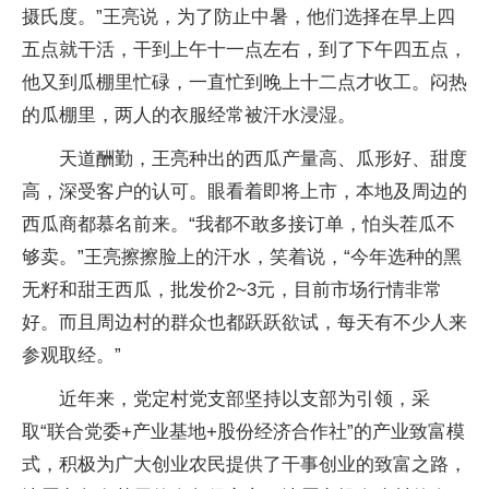
摄氏度。”王亮说，为了防止中暑，他们选择在早上四
五点就干活，干到上午十一点左右，到了下午四五点，
他又到瓜棚里忙碌，一直忙到晚上十二点才收工。闷热
的瓜棚里，两人的衣服经常被汗水浸湿。
天道酬勤，王亮种出的西瓜产量高、瓜形好、甜度
高，深受客户的认可。眼看着即将上市，本地及周边的
西瓜商都慕名前来。“我都不敢多接订单，怕头茬瓜不
够卖。”王亮擦擦脸上的汗水，笑着说，“今年选种的黑
无籽和甜王西瓜，批发价2~3元，目前市场行情非常
好。而且周边村的群众也都跃跃欲试，每天有不少人来
参观取经。”
近年来，党定村党支部坚持以支部为引领，采
取“联合党委+产业基地+股份经济合作社”的产业致富模
式，积极为广大创业农民提供了干事创业的致富之路，