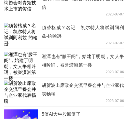
信
2023-07-07
顶替格威？名记：凯尔特人将试训阿利
兹-约翰逊
2023-07-07
湘潭也有“滕王阁”，始建于明朝，文人争
相吟诵，被誉潇湘第一楼
2023-07-06
胡贺波出席政企交流早餐会并与企业家代
表畅聊
2023-07-06
5倍AI大牛股回复了