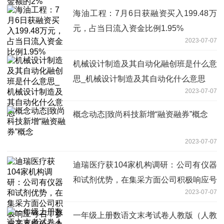
海油工程：7月6日获融资买入199.48万
元，占当日流入资金比例1.95%
2023-07-07
机械设计制造及其自动化融创班是什么意
思_机械设计制造及其自动化什么意思
2023-07-07
概念动态|致尚科技新增“融资融券”概念
2023-07-07
迪瑞医疗获104家机构调研：公司有仪器
和试剂优势，在集采方面公司积极响应号
2023-07-07
召，参与产品报价，争取多品种入选，进
一步增加在三甲医院的市场份额（附调研
一年级上册数语文末考试卷人教版（人教