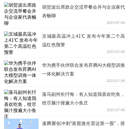
胡贺波出席政企交流早餐会并与企业家代
表畅聊
2023-07-06
京城最高温冲上41℃ 发布今年第二个高
温红色预警
2023-07-06
华为携手伙伴联合发布昇腾AI大模型训推
一体化解决方案
2023-07-06
落马副州长忏悔：有人知道我喜欢吃鱼，
绞尽脑汁搜遍大小鱼庄
2023-07-06
速腾聚创冲刺“港股激光雷达第一股”，搭