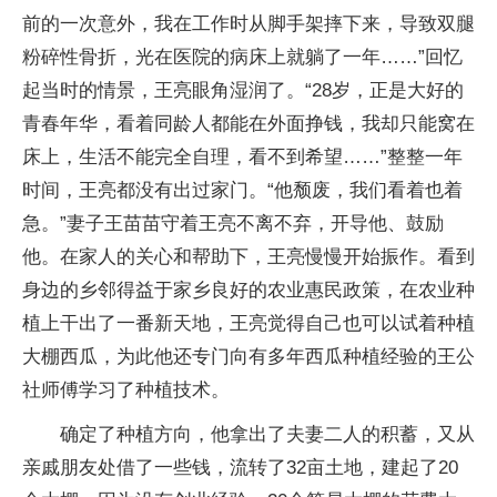
前的一次意外，我在工作时从脚手架摔下来，导致双腿
粉碎性骨折，光在医院的病床上就躺了一年……”回忆
起当时的情景，王亮眼角湿润了。“28岁，正是大好的
青春年华，看着同龄人都能在外面挣钱，我却只能窝在
床上，生活不能完全自理，看不到希望……”整整一年
时间，王亮都没有出过家门。“他颓废，我们看着也着
急。”妻子王苗苗守着王亮不离不弃，开导他、鼓励
他。在家人的关心和帮助下，王亮慢慢开始振作。看到
身边的乡邻得益于家乡良好的农业惠民政策，在农业种
植上干出了一番新天地，王亮觉得自己也可以试着种植
大棚西瓜，为此他还专门向有多年西瓜种植经验的王公
社师傅学习了种植技术。
确定了种植方向，他拿出了夫妻二人的积蓄，又从
亲戚朋友处借了一些钱，流转了32亩土地，建起了20