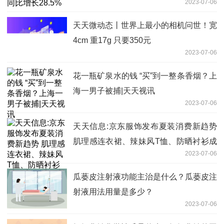
2023-07-06
天天微动态丨世界上最小的相机问世！宽
4cm 重17g 只要350元
2023-07-06
花一瓶矿泉水的钱 “买”到一整条香烟？上
海一男子被捕|天天视讯
2023-07-06
天天信息:京东服饰发布夏装消费新趋势
肌理感连衣裙、辣妹风T恤、防晒衬衫成
2023-07-06
消费热点
瓜蒌皮注射液功能主治是什么？瓜蒌皮注
射液用法用量是多少？
2023-07-06