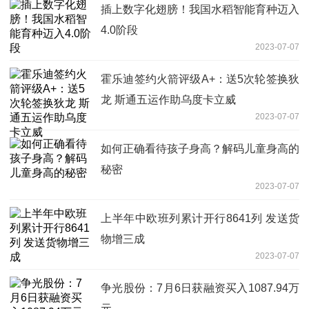
插上数字化翅膀！我国水稻智能育种迈入
4.0阶段
2023-07-07
霍乐迪签约火箭评级A+：送5次轮签换狄
龙 斯通五运作助乌度卡立威
2023-07-07
如何正确看待孩子身高？解码儿童身高的
秘密
2023-07-07
上半年中欧班列累计开行8641列 发送货
物增三成
2023-07-07
争光股份：7月6日获融资买入1087.94万
元