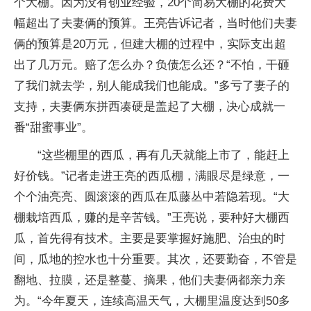
个大棚。因为没有创业经验，20个简易大棚的花费大
幅超出了夫妻俩的预算。王亮告诉记者，当时他们夫妻
俩的预算是20万元，但建大棚的过程中，实际支出超
出了几万元。赔了怎么办？负债怎么还？“不怕，干砸
了我们就去学，别人能成我们也能成。”多亏了妻子的
支持，夫妻俩东拼西凑硬是盖起了大棚，决心成就一
番“甜蜜事业”。
“这些棚里的西瓜，再有几天就能上市了，能赶上
好价钱。”记者走进王亮的西瓜棚，满眼尽是绿意，一
个个油亮亮、圆滚滚的西瓜在瓜藤丛中若隐若现。“大
棚栽培西瓜，赚的是辛苦钱。”王亮说，要种好大棚西
瓜，首先得有技术。主要是要掌握好施肥、治虫的时
间，瓜地的控水也十分重要。其次，还要勤奋，不管是
翻地、拉膜，还是整蔓、摘果，他们夫妻俩都亲力亲
为。“今年夏天，连续高温天气，大棚里温度达到50多