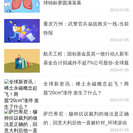
球锦标赛圆满落幕
2023-07-05
重庆万州：武警官兵奋战救灾一线-当前
快报
2023-07-05
航天工程：国创基金及其一致行动人新车
基金合计拟减持不超7%公司股份-全球最
2023-07-05
新
全球新资讯：稀土永磁概念起飞！两
股“20cm”涨停 发生了什么？
2023-07-05
萨巴蒂尼：穆帅抗议裁判的做法是正确
的，回意大利后他一直被针对_环球滚动
2023-07-05