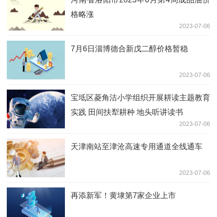
格略涨
2023-07-06
7月6日淄博德合新戊二醇价格暂稳
2023-07-06
宝坻区菱角沽小学组织开展耕读主题教育
实践 田间扶犁耕种 地头听讲读书
2023-07-06
天津南站至津沧高速专用通道全线通车
2023-07-06
再添新军！黄埭第7家企业上市