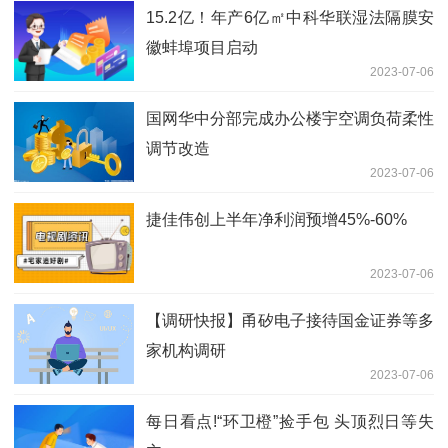
15.2亿！年产6亿㎡中科华联湿法隔膜安
徽蚌埠项目启动
2023-07-06
国网华中分部完成办公楼宇空调负荷柔性
调节改造
2023-07-06
捷佳伟创上半年净利润预增45%-60%
2023-07-06
【调研快报】甬矽电子接待国金证券等多
家机构调研
2023-07-06
每日看点!“环卫橙”捡手包 头顶烈日等失