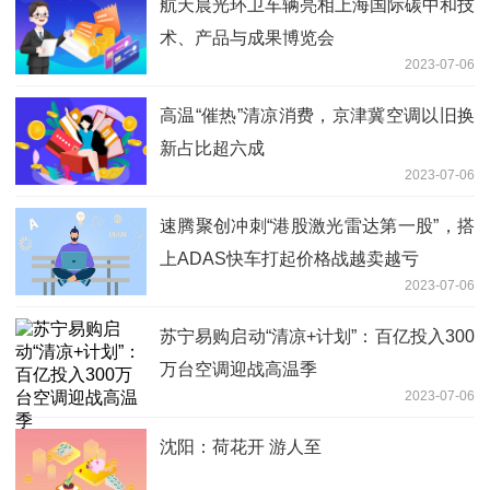
航天晨光环卫车辆亮相上海国际碳中和技
术、产品与成果博览会
2023-07-06
高温“催热”清凉消费，京津冀空调以旧换
新占比超六成
2023-07-06
速腾聚创冲刺“港股激光雷达第一股”，搭
上ADAS快车打起价格战越卖越亏
2023-07-06
苏宁易购启动“清凉+计划”：百亿投入300
万台空调迎战高温季
2023-07-06
沈阳：荷花开 游人至