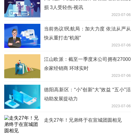
损 3人受轻伤-视讯
2023-07-06
当前热议!民航局：加大力度 依法从严从
快从重打击“机闹”
2023-07-06
江山欧派：截至一季度末公司拥有27000
余家经销商 环球实时
2023-07-06
德阳高新区：“小”创新“大”效益 “五小”活
动助发展提动力
2023-07-06
走失27年！兄弟终于在宣城团圆相见