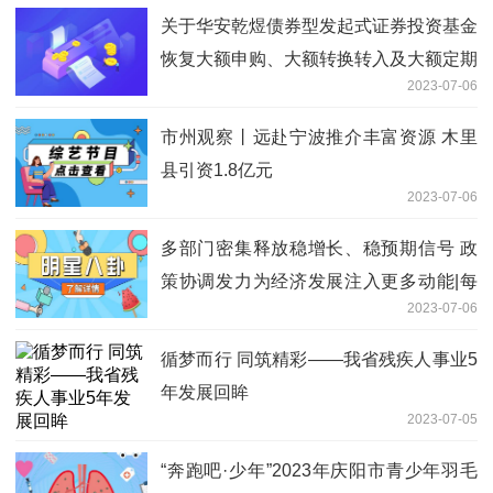
关于华安乾煜债券型发起式证券投资基金
恢复大额申购、大额转换转入及大额定期
2023-07-06
定额投资的公告_天天新动态
市州观察丨远赴宁波推介丰富资源 木里
县引资1.8亿元
2023-07-06
多部门密集释放稳增长、稳预期信号 政
策协调发力为经济发展注入更多动能|每
2023-07-06
日时讯
循梦而行 同筑精彩——我省残疾人事业5
年发展回眸
2023-07-05
“奔跑吧·少年”2023年庆阳市青少年羽毛