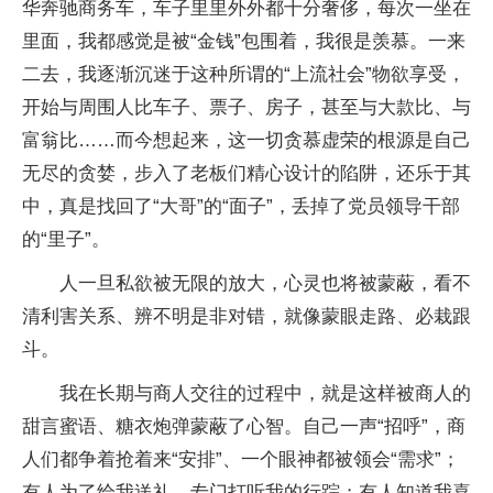
华奔驰商务车，车子里里外外都十分奢侈，每次一坐在
里面，我都感觉是被“金钱”包围着，我很是羡慕。一来
二去，我逐渐沉迷于这种所谓的“上流社会”物欲享受，
开始与周围人比车子、票子、房子，甚至与大款比、与
富翁比……而今想起来，这一切贪慕虚荣的根源是自己
无尽的贪婪，步入了老板们精心设计的陷阱，还乐于其
中，真是找回了“大哥”的“面子”，丢掉了党员领导干部
的“里子”。
人一旦私欲被无限的放大，心灵也将被蒙蔽，看不
清利害关系、辨不明是非对错，就像蒙眼走路、必栽跟
斗。
我在长期与商人交往的过程中，就是这样被商人的
甜言蜜语、糖衣炮弹蒙蔽了心智。自己一声“招呼”，商
人们都争着抢着来“安排”、一个眼神都被领会“需求”；
有人为了给我送礼，专门打听我的行踪；有人知道我喜