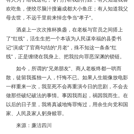
欢吃鱼，便绞尽脑汁搜遍成都大小鱼庄；有人知道我父
母去世，不远千里前来悼念争当“孝子”。
酒桌上一次次推杯换盏，在老板与官员之间搭上
了“红线”，活生生把一个本该为人民谋幸福的县委书
记“演成”了官商勾结的“月老”，殊不知这一条条“红
线”，正是缠绕在我身上、把我拉向罪恶深渊的锁链。
如今，所谓的“兄弟朋友”、商人老板终都一哄而
散，徒留我孤独一人，忏悔不已。如果人生能像放电影
一样重来一次，我至死不会再重演今日的悲剧，不会去
做那些破纪破法的事情。事因我而起，祸因我而生。在
以后的日子里，我将真诚地悔罪悔过，用余生向党和国
家、人民及家人躬身赎罪。
来源：廉洁四川