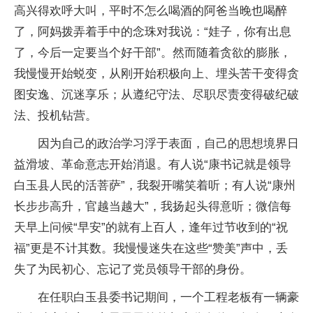
高兴得欢呼大叫，平时不怎么喝酒的阿爸当晚也喝醉
了，阿妈拨弄着手中的念珠对我说：“娃子，你有出息
了，今后一定要当个好干部”。然而随着贪欲的膨胀，
我慢慢开始蜕变，从刚开始积极向上、埋头苦干变得贪
图安逸、沉迷享乐；从遵纪守法、尽职尽责变得破纪破
法、投机钻营。
因为自己的政治学习浮于表面，自己的思想境界日
益滑坡、革命意志开始消退。有人说“康书记就是领导
白玉县人民的活菩萨”，我裂开嘴笑着听；有人说“康州
长步步高升，官越当越大”，我扬起头得意听；微信每
天早上问候“早安”的就有上百人，逢年过节收到的“祝
福”更是不计其数。我慢慢迷失在这些“赞美”声中，丢
失了为民初心、忘记了党员领导干部的身份。
在任职白玉县委书记期间，一个工程老板有一辆豪