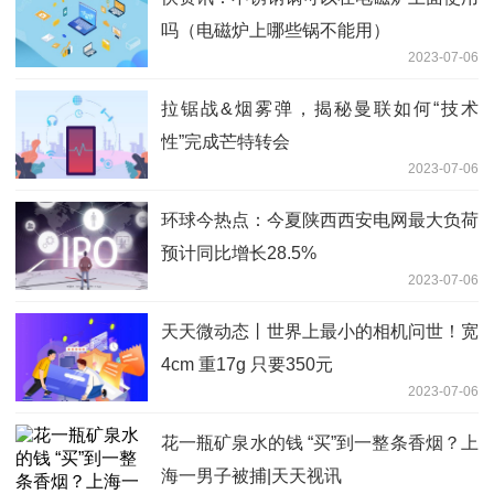
吗（电磁炉上哪些锅不能用）
2023-07-06
拉锯战&烟雾弹，揭秘曼联如何“技术
性”完成芒特转会
2023-07-06
环球今热点：今夏陕西西安电网最大负荷
预计同比增长28.5%
2023-07-06
天天微动态丨世界上最小的相机问世！宽
4cm 重17g 只要350元
2023-07-06
花一瓶矿泉水的钱 “买”到一整条香烟？上
海一男子被捕|天天视讯