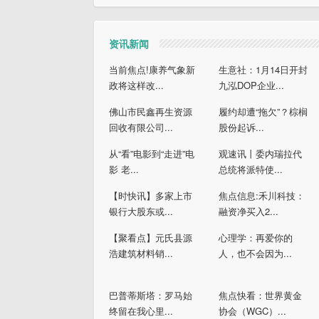
资讯新闻
当前焦点!康养气象新
生意社：1月14日开封
政将这样改...
九泓DOP企业...
佛山市民鑫再生资源
履约却遭“拖欠”？棕榈
回收有限公司...
股份起诉...
从“看”电影到“走进”电
观速讯丨委内瑞拉代
影 老...
总统将派特使...
【时快讯】多家上市
焦点信息:禾川科技：
银行大股东或...
融资净买入2...
【聚看点】元氏县源
心理学：再爱你的
浩建筑材料销...
人，也不会因为...
巴普蒂斯塔：罗马始
焦点快看：世界黄金
终留在我心里...
协会（WGC）...