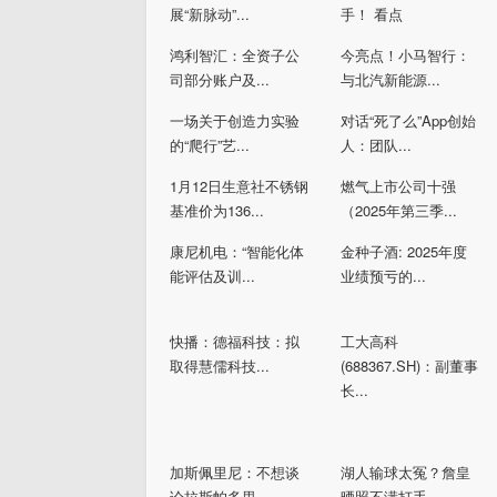
展“新脉动”...
手！ 看点
鸿利智汇：全资子公
今亮点！小马智行：
司部分账户及...
与北汽新能源...
一场关于创造力实验
对话“死了么”App创始
的“爬行”艺...
人：团队...
1月12日生意社不锈钢
燃气上市公司十强
基准价为136...
（2025年第三季...
康尼机电：“智能化体
金种子酒: 2025年度
能评估及训...
业绩预亏的...
快播：德福科技：拟
工大高科
取得慧儒科技...
(688367.SH)：副董事
长...
加斯佩里尼：不想谈
湖人输球太冤？詹皇
论拉斯帕多里...
晒照不满打手...