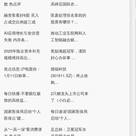
败 热点评
高碑店国际农...
融资客看好6股 买入
医废处理排名靠前的
占成交比例超三成
股票有哪些？...
AI应用增长引发供需
推动工业互联网和人
失衡 内存条...
工智能融合赋...
2025年险企资本补充
奖励湘超冠军，谨防
规模维持高位...
好心办坏事 ...
焦点信息:沪电股份：
德福科技
1月11日称掌...
(301511.SZ)：终止收
购...
每日快播:不要眼红极
2只糖龙头上市公司来
致的高收益...
了（小白必...
国家医保局启动“个人
每日速读!国家医保局
医保云”建...
启动“个人...
从“一高一深”看消费潜
足总杯：卫冕冠军水
力 热点评
晶宫爆冷出局...