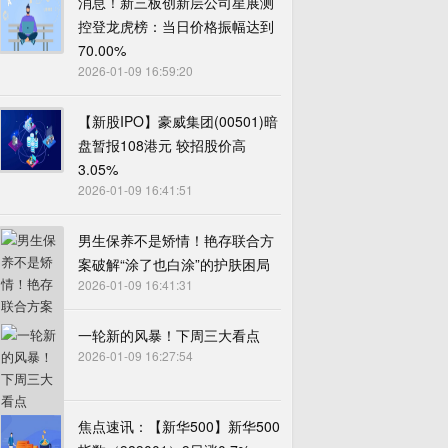
消息！新三板创新层公司星展测
控登龙虎榜：当日价格振幅达到
70.00%
2026-01-09 16:59:20
【新股IPO】豪威集团(00501)暗
盘暂报108港元 较招股价高
3.05%
2026-01-09 16:41:51
男生保养不是矫情！艳存联合方
案破解“涂了也白涂”的护肤困局
2026-01-09 16:41:31
一轮新的风暴！下周三大看点
2026-01-09 16:27:54
焦点速讯：【新华500】新华500