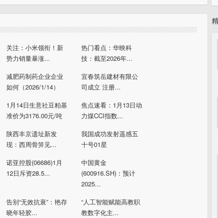
关注：小米领衔！新
热门看点：华映科
势力销量暴涨...
技：截至2026年...
减肥药制药企业企业
宜春筑岳建材有限公
如何（2026/1/14）
司成立 注册...
1月14日生意社豆粕基
焦点速看：1月13日动
准价为3176.00元/吨
力煤CCI指数...
陕西丰京遗址新发
我国成功发射遥感五
现：西周骨笄见...
十号01星
诺亚控股(06686)1月
中国黄金
12日斥资28.5...
(600916.SH)：预计
2025...
告别“无效抗衰”：艳存
“人工智能赋能高教职
晓年轻胶...
教数字化主...