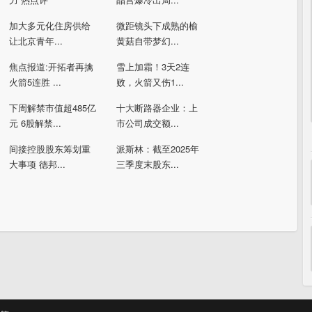
加大多元化住房供给
微距镜头下成熟的榆
让北京青年...
黄菇自带梦幻...
焦点报道:开拓者再擒
雪上加霜！3天2连
火箭5连胜 ...
败，火箭又伤1...
下周解禁市值超485亿
十大断路器企业：上
元 6股解禁...
市公司成交额...
间接控股股东筹划重
派斯林：截至2025年
大事项 德邦...
三季度末股东...