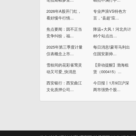
2026年A股开门红，
专业声浪VS特色方
看好慢牛行情...
言，“县超”应...
焦点要闻：因不正当
降温+大风！河北共计
竞争纠纷，福...
85个站点出...
2025年第三季度计量
每日消息!蒙哥马利出
仪表概念上市...
任国安新帅...
雪枝间的花彩雀莺灵
【异动提醒】渤海租
动又可爱_快消息
赁（000415）...
西安银行：西安曲江
今日报丨1月9日沪深
文化质押公司...
两市强势个股...