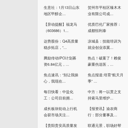
生意社：1月13日山东
贺州市平桂区臻木木
地区甲醇企...
业有限公司成...
【异动提醒】福龙马
优质巴伦厂家推荐：
（603686）1...
成都恒利泰
达势股份：Q4高质量
凉城县：技能培训为
稳步拓店，“...
就业创业添翼...
腾励传动IPO计划募
热点！破案了！赖俊
资6.84亿元，...
豪重伤送医，...
焦点速讯：“别让我操
焦点报道:培育“航天月
心，我现在...
季” ...
每日快看：中盐化
中方：将一以贯之支
工：公司目前拥...
持索马里维护...
成长板块轮动上行机
【报资讯】渝农商
会获市场关注...
行：部分董事及...
【贵阳贵安高质量发
联通元景，职场好帮