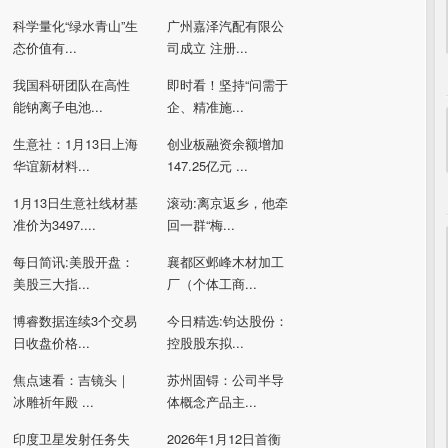
科学量化“绿水青山”生
广州嘉泽汽配有限公
态价值有...
司成立 注册...
我国科研团队在高性
即时看！坚持“问需于
能钠离子电池...
企、精准施...
生意社：1月13日上海
创业板融资余额增加
华谊新材料...
147.25亿元 ...
1月13日生意社线材基
滚动:离京返乡，他牵
准价为3497....
回一群“梅...
每日简讯:美股开盘：
襄都区邺峰木材加工
美股三大指...
厂（个体工商...
博睿数据连续3个交易
今日精选:钧达股份：
日收盘价格...
控股股东拟...
焦点速看：吉镜头｜
苏州固锝：公司半导
冰雕祈年殿 ...
体概念产品主...
印度卫星发射任务失
2026年1月12日首衡