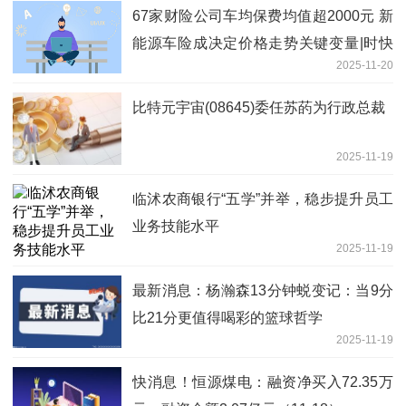
67家财险公司车均保费均值超2000元 新
能源车险成决定价格走势关键变量|时快
2025-11-20
讯
比特元宇宙(08645)委任苏菂为行政总裁
2025-11-19
临沭农商银行“五学”并举，稳步提升员工
业务技能水平
2025-11-19
最新消息：杨瀚森13分钟蜕变记：当9分
比21分更值得喝彩的篮球哲学
2025-11-19
快消息！恒源煤电：融资净买入72.35万