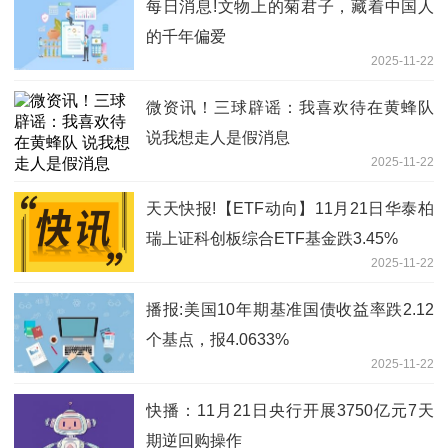
每日消息!文物上的菊君子，藏着中国人
的千年偏爱
2025-11-22
微资讯！三球辟谣：我喜欢待在黄蜂队
说我想走人是假消息
2025-11-22
天天快报!【ETF动向】11月21日华泰柏
瑞上证科创板综合ETF基金跌3.45%
2025-11-22
播报:美国10年期基准国债收益率跌2.12
个基点，报4.0633%
2025-11-22
快播：11月21日央行开展3750亿元7天
期逆回购操作