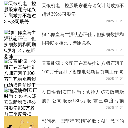
天银机电：控股股东澜海瑞兴计划减持不
超过3%公司股份
2025-11-21
姆巴佩皇马生涯状态正佳，但多项数据和
同期C罗相比，差距悬殊
2025-11-21
天富能源：公司正在牵头推进八师石河子
100万千瓦抽水蓄能电站项目前期工作|每
2025-11-21
日动态
今日快看!安正时尚：实控人郑安政新增
质押公司股份930万股 前三季度亏损
2025-11-21
1096.54万元
郭施亮：巴菲特“移情”谷歌：AI时代下的