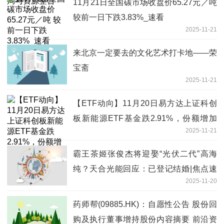
11月21日全国碳市场收盘价65.27元／吨
较前一日下跌3.83%_速看
2025-11-21
来北京一定要去的文化艺术打卡地——荣
宝斋
2025-11-21
【ETF动向】11月20日易方达上证科创
板新能源ETF基金跌2.91%，份额增加
2025-11-21
800万份
霸王茶姬张俊杰将迎娶“光伏二代”高海
纯？天合光能回应：已登记结婚|焦点速
2025-11-20
讯
药师帮(09885.HK)：自愿性公告 股份回
购及执行董事增持股份内容摘要 前沿资