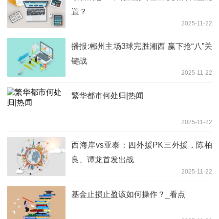
置？
2025-11-22
播报:郴州主场3球完胜湘西 赢下抢“八”关
键战
2025-11-22
繁华都市何处归|热闻
2025-11-22
西海岸vs亚泰：四外援PK三外援，陈柏
良、谭龙首发出战
2025-11-22
基金止损止盈该如何操作？_看点