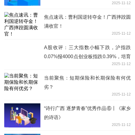
2025-11-12
焦点速讯：曹利国逆转夺金！广西摔跤圆
满收官！
2025-11-12
A股收评：三大指数小幅下跌，沪指跌
0.07%报4000点创业板指跌0.39%，培育
2025-11-12
钻石板块回撤，免疫治疗概念逆市爆发！
3500股下跌，成交1.96万亿缩量491亿
当前聚焦：短期保险和长期保险有何优
劣？
2025-11-12
“诗行广西 逐梦青春”优秀作品⑥丨《家乡
的诗语》
2025-11-12