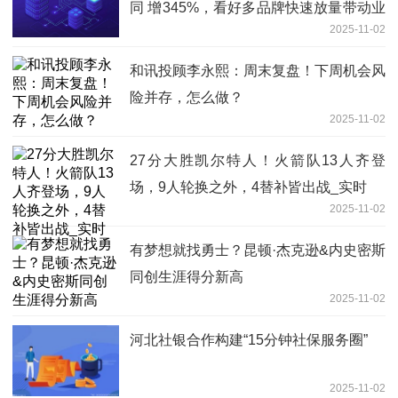
同 增345%，看好多品牌快速放量带动业
2025-11-02
绩高增
和讯投顾李永熙：周末复盘！下周机会风
险并存，怎么做？
2025-11-02
27分大胜凯尔特人！火箭队13人齐登
场，9人轮换之外，4替补皆出战_实时
2025-11-02
有梦想就找勇士？昆顿·杰克逊&内史密斯
同创生涯得分新高
2025-11-02
河北社银合作构建“15分钟社保服务圈”
2025-11-02