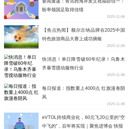
要闻速递：青岛西海岸发文祝福邵佳一：
盼率领国足取得佳绩
2025-11-06
【焦点热闻】额尔古纳品牌在2025中国
特色旅游商品大赛上成功摘银
2025-11-06
快消息！单日降雪破60年纪录！乌鲁木
齐暴雪搅动服饰行业
2025-11-06
每日报道：指数重上4000点 红旗漫卷阴
风
2025-11-06
eVTOL持续商业化，60元飞20公里的“空
中飞的”，后年将实现｜聚焦进博会 快报