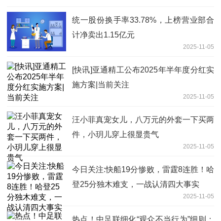
统一股份换手率33.78%，上榜营业部合
计净卖出1.15亿元
2025-11-05
[快讯]亚通精工公布2025年半年度分红实
施方案|当前关注
2025-11-05
汪小菲真宠女儿，八万元的外套一下买两
件，小玥儿穿上很显贵气
2025-11-05
今日关注:快船19分惨败，雷霆8连胜！哈
登25分独木难支，一战认清四大事实
2025-11-05
热点！中足联细化“观众不当行为”细则：