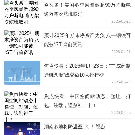
今头条！美国冬季风暴致超90万户断电
逾万架次航班取消
2026-01-26
预计2025年期末净资产为负 八一钢铁可
能被*ST 当前资讯
2026-01-26
焦点快看：2026年1月23日：“中成药制
造概念股”成交额10大排行榜
2026-01-25
焦点快看：中国空间站动态丨整理、打
包、装载，送别神二十！
2026-01-25
湖南多地将降温至1℃！ 视点