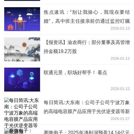
焦点速讯：“别让我操心，我现在要结
婚”，高中班主任接亲前仍通过监控叮嘱
2026-01-13
学生，网友：爱操心的班主任抽空结了个
婚
【报资讯】渝农商行：部分董事及高管增
持金额19.2万股
2026-01-12
联通元景，职场好帮手！ 看点
2026-01-12
每日简讯:大东南：公司子公司宁波万象
的高端电容膜产品应用于光伏逆变器等新
2026-01-27
能源领
赛微电子：2025年净利润预盈14.14亿元