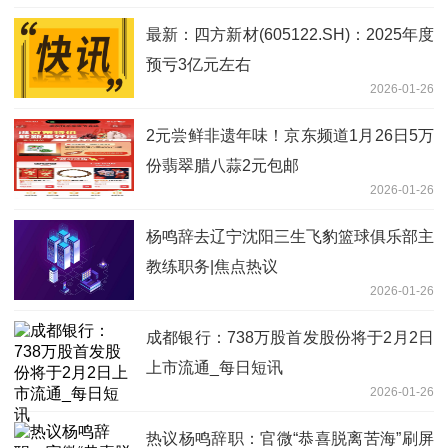
最新：四方新材(605122.SH)：2025年度
预亏3亿元左右
2026-01-26
2元尝鲜非遗年味！京东频道1月26日5万
份翡翠腊八蒜2元包邮
2026-01-26
杨鸣辞去辽宁沈阳三生飞豹篮球俱乐部主
教练职务|焦点热议
2026-01-26
成都银行：738万股首发股份将于2月2日
上市流通_每日短讯
2026-01-26
热议杨鸣辞职：官微“恭喜脱离苦海”刷屏