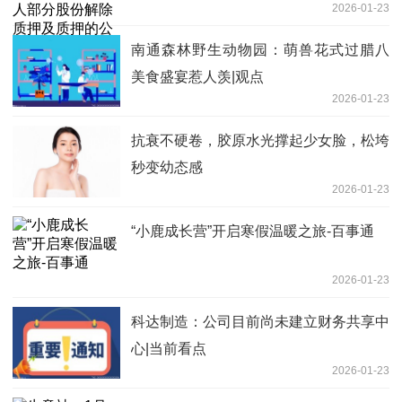
2026-01-23
南通森林野生动物园：萌兽花式过腊八
美食盛宴惹人羡|观点
2026-01-23
抗衰不硬卷，胶原水光撑起少女脸，松垮
秒变幼态感
2026-01-23
“小鹿成长营”开启寒假温暖之旅-百事通
2026-01-23
科达制造：公司目前尚未建立财务共享中
心|当前看点
2026-01-23