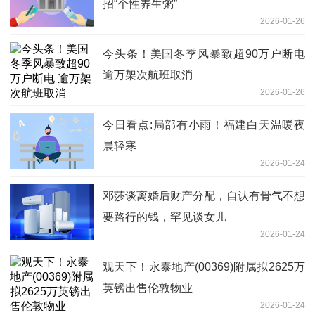
招“个性养生粥”
2026-01-26
今头条！美国冬季风暴致超90万户断电
逾万架次航班取消
2026-01-26
今日看点:局部有小雨！福建白天温暖夜
晨轻寒
2026-01-24
邓莎谈离婚后财产分配，自认有骨气不想
要路行的钱，罕见谈女儿
2026-01-24
观天下！永泰地产(00369)附属拟2625万
英镑出售伦敦物业
2026-01-24