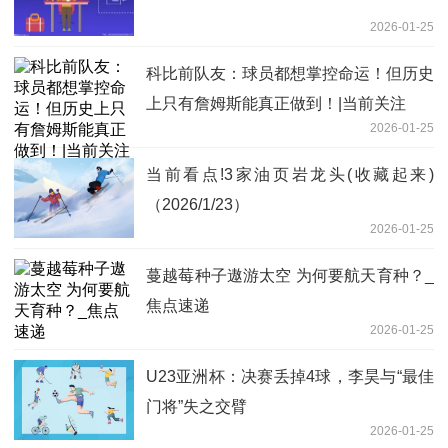
2026-01-25
科比前队友：球员都想掌控命运！但历史
上只有詹姆斯能真正做到！|当前关注
2026-01-25
当前看点!3家油页岩龙头(收藏起来)
（2026/1/23）
2026-01-25
蔓越莓种子遨游太空 为何要航天育种？_
焦点速递
2026-01-25
U23亚洲杯：决赛丢掉4球，李昊与“最佳
门将”失之交臂
2026-01-25