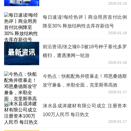
2026-01-19
每日速读!每经热评丨商业用房首付比例
降至30% 释放结构性去库存新信号
2026-01-18
前沿资讯!张之臻0-3被18号种子塞伦多罗
横扫，遭遇澳网一轮游
2026-01-18
今热点：快船配角井喷暴走！邓恩桑德斯
攻守兼备，米勒全面，克里斯蒂高效
2026-01-17
涞水县成涛建材有限公司成立 注册资本
100万人民币 每日热文
2026-01-17