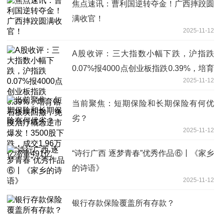
焦点速讯：曹利国逆转夺金！广西摔跤圆
满收官！
2025-11-12
A股收评：三大指数小幅下跌，沪指跌
0.07%报4000点创业板指跌0.39%，培育
2025-11-12
钻石板块回撤，免疫治疗概念逆市爆发！
3500股下跌，成交1.96万亿缩量491亿
当前聚焦：短期保险和长期保险有何优
劣？
2025-11-12
“诗行广西 逐梦青春”优秀作品⑥丨《家乡
的诗语》
2025-11-12
银行存款保险覆盖所有存款？