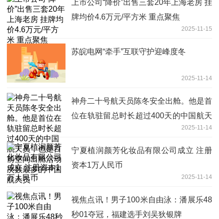
上市公司“降价”出售三套20年上海老房 挂
牌均价4.6万元/平方米 重点聚焦
2025-11-15
苏皖电网“牵手”互联守护迎峰度冬
2025-11-14
神舟二十号航天员陈冬安全出舱。他是首
位在轨驻留总时长超过400天的中国航天
2025-11-14
员，也是目前空间出舱活动次数最多的中
国航天员
宁夏植润颜芳化妆品有限公司成立 注册
资本1万人民币
2025-11-14
视焦点讯！男子100米自由泳：潘展乐48
秒01夺冠，福建选手刘吴狄银牌