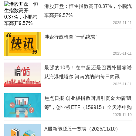
港股开盘：恒生指数高开0.37%，小鹏汽
车高开9.57%
2025-11-11
涉企行政检查 “一码统管”
2025-11-11
最强的10号！在中超还是巴西外援靠谱
从海港维塔尔 河南的纳萨|每日简讯
2025-11-11
焦点日报:创业板指数回调引资金大幅“吸
筹”，创业板ETF（159915）全天净申购
2025-11-10
近3亿份
A股新能源股一览表（2025/11/10）